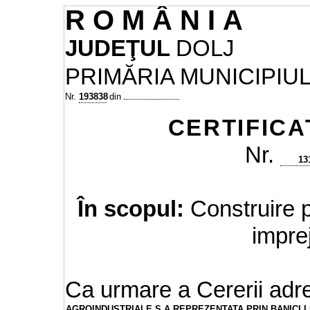
R
O
M
Â
N
I
A
JUDEŢUL
DOLJ
PRIMĂRIA MUNICIPIU
Nr.
193838
din
CERTIFICA
Nr.
13
În scopul:
Construire p
impre
Ca urmare a Cererii adre
AGROINDUSTRIALE S.A REPREZENTATA PRIN BANICI 