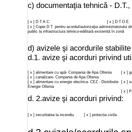
c) documentaţia tehnică - D.T.,
[ x ] D.T.A.C.
[ x ] D.T.O.E.
[ x ] Copie D.T. pentru acordul/autorizaţia administratorului
public la infrastructura tehnico-edilitară existentă în zonă
d) avizele şi acordurile stabilit
d.1. avize şi acorduri privind uti
[ x ] alimentare cu apă- Compania de Apa Oltenia
[ x ] 
[ x ] canalizare- Compania de Apa Oltenia
[ x ] alimentare cu energie electrica- CEZ - Distributie
[ x ] 
Energie Oltenia
[ x ] P
d. 2.avize şi acorduri privind:
[ x ] securitatea la incendiu
[ x ] protectia civila