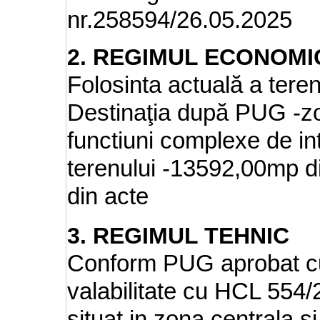
nr.258594/26.05.2025
2. REGIMUL ECONOMI
Folosinta actuală a terenu
Destinaţia după PUG -zo
functiuni complexe de in
terenului -13592,00mp d
din acte
3. REGIMUL TEHNIC
Conform PUG aprobat cu
valabilitate cu HCL 554
situat in zona centrala si