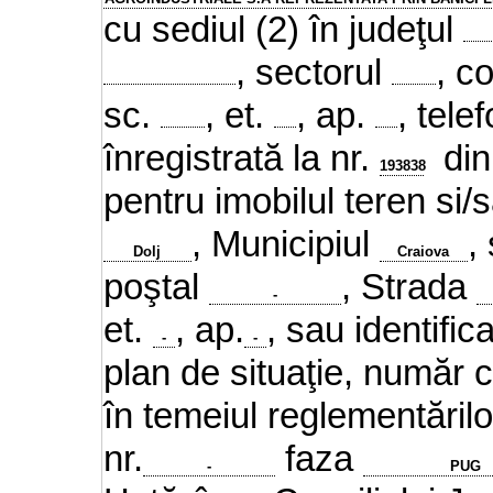
cu sediul (2) în judeţul
, sectorul
, c
sc.
, et.
, ap.
, tele
înregistrată la nr.
di
193838
pentru imobilul teren si/s
, Municipiul
,
Dolj
Craiova
poştal
, Strada
-
et.
, ap.
, sau identifica
-
-
plan de situaţie, număr 
în temeiul reglementări
nr.
faza
-
PUG