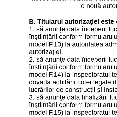
o nouă autor
B. Titularul autorizaţiei este 
1. să anunţe data începerii lucr
înştiinţării conform formularulu
model F.13) la autoritatea admi
autorizaţiei;
2. să anunţe data începerii lucr
înstiinţării conform formularulu
model F.14) la Inspectoratul te
dovada achitării cotei legale 
lucrărilor de construcţii şi inst
3. să anunţe data finalizării luc
înştiintării conform formularulu
model F.15) la Inspectoratul ter