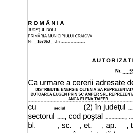
R
O
M
Â
N
I
A
JUDEŢUL DOLJ
PRIMĂRIA MUNICIPIULUI CRAIOVA
Nr.
167063
din
AUTORIZAT
Nr.
5
Ca urmare a cererii adresate de
DISTRIBUTIE ENERGIE OLTENIA SA REPREZENTAT
BUTOARCA EUGEN PRIN SC AMPER SRL REPREZENT
ANCA ELENA TAIFER
cu
(2) în judeţul
sediul
sectorul
, cod poştal
,
bl.
, sc.
, et.
, ap.
, 