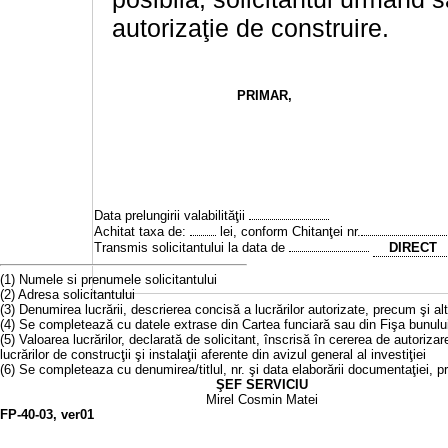
autorizaţie de construire.
PRIMAR
,
Data prelungirii valabilităţii
Achitat taxa de:
lei, conform Chitanţei nr.
Transmis solicitantului la data de
DIRECT
(1) Numele si prenumele solicitantului
(2) Adresa solicitantului
(3) Denumirea lucrării, descrierea concisă a lucrărilor autorizate, precum şi a
(4) Se completează cu datele extrase din Cartea funciară sau din Fişa bunulu
(5) Valoarea lucrărilor, declarată de solicitant, înscrisă în cererea de autoriza
lucrărilor de construcţii şi instalaţii aferente din avizul general al investiţiei
(6) Se completeaza cu denumirea/titlul, nr. şi data elaborării documentaţiei, p
ŞEF SERVICIU
Mirel Cosmin Matei
FP-40-03, ver01