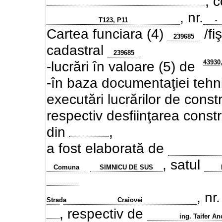
, 
, nr.
T123, P11
-
Cartea funciara (4)
/fi
239685
cadastral
239685
43930
-lucrări în valoare (5) de
-în baza documentaţiei tehni
executări lucrărilor de
constr
respectiv desfiinţarea constru
din
,
a fost elaborată de
, satul
Comuna
SIMNICU DE SUS
, nr
Strada
Craiovei
, respectiv de
ing. Taifer An