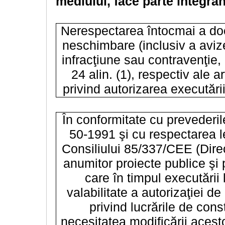
mediului, face parte integran
Nerespectarea întocmai a doc
neschimbare (inclusiv a avizel
infracţiune sau contravenţie, 
24 alin. (1), respectiv ale a
privind autorizarea executării
În conformitate cu prevederile
50-1991 şi cu respectarea le
Consiliului 85/337/CEE (Direc
anumitor proiecte publice şi p
care în timpul executării 
valabilitate a autorizaţiei d
privind lucrările de cons
necesitatea modificării acestor