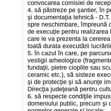
convocarea comisiei de recepţ
4. să păstreze pe şantier, în p
şi documentaţia tehnică - D.T.
spre neschimbare, împreună cu 
de execuţie pentru realizarea l
care le va prezenta la cererea 
toată durata executării lucrăril
5. în cazul în care, pe parcurs
vestigii arheologice (fragment
fundaţii, pietre cioplite sau s
ceramic etc.), să sisteze exec
şi de protecţie şi să anunţe im
Direcţia judeţeană pentru cultu
6. să respecte condiţile impuse
domeniului public, precum şi de
normelor generale şi locale;