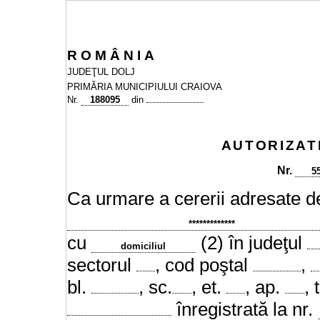
R
O
M
Â
N
I
A
JUDEŢUL DOLJ
PRIMĂRIA MUNICIPIULUI CRAIOVA
Nr.
188095
din
AUTORIZAT
Nr.
5
Ca urmare a cererii adresate de
*************
cu
(2) în judeţul
domiciliul
sectorul
, cod poştal
,
bl.
, sc.
, et.
, ap.
, 
înregistrată la nr.