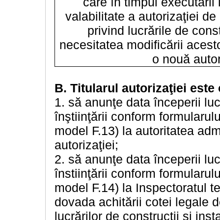
care în timpul executării 
valabilitate a autorizaţiei d
privind lucrările de cons
necesitatea modificării acestor
o nouă autor
B. Titularul autorizaţiei este 
1. să anunţe data începerii lucr
înştiinţării conform formularulu
model F.13) la autoritatea admi
autorizaţiei;
2. să anunţe data începerii lucr
înstiinţării conform formularulu
model F.14) la Inspectoratul te
dovada achitării cotei legale 
lucrărilor de construcţii şi inst