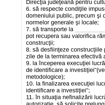
Direcţia judeţeană pentru cultu
6. să respecte condiţile impuse
domeniului public, precum şi de
normelor generale şi locale;
7. să transporte la
pot recupera sau valorifica ră
construcţii;
8. să desfiinţeze construcţiile
zile de la terminarea efectivă a
9. la începerea execuţiei lucră
de identificare a investiţiei"(
metodologice);
10. la finalizarea execuţiei lu
identificare a investiţiei";
11. în situaţia nefinalizării lu
autorizaţie, să solicite prelung