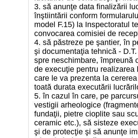
3. să anunţe data finalizării luc
înştiintării conform formularulu
model F.15) la Inspectoratul ter
convocarea comisiei de recepţ
4. să păstreze pe şantier, în p
şi documentaţia tehnică - D.T.
spre neschimbare, împreună cu 
de execuţie pentru realizarea l
care le va prezenta la cererea 
toată durata executării lucrăril
5. în cazul în care, pe parcurs
vestigii arheologice (fragment
fundaţii, pietre cioplite sau s
ceramic etc.), să sisteze exec
şi de protecţie şi să anunţe im