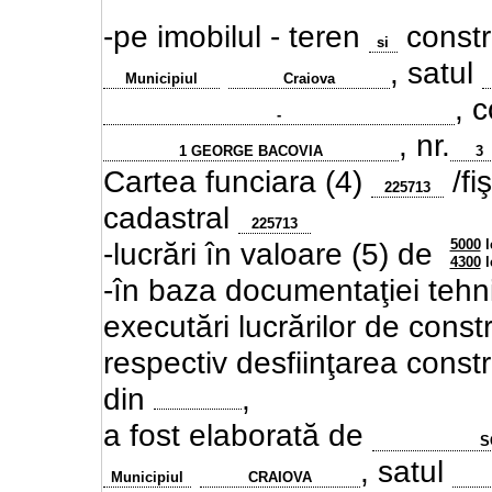
-pe imobilul - teren
constru
si
, satul
Municipiul
Craiova
, 
-
, nr.
1 GEORGE BACOVIA
3
Cartea funciara (4)
/fi
225713
cadastral
225713
5000
l
-lucrări în valoare (5) de
4300
l
-în baza documentaţiei tehni
executări lucrărilor de
constr
respectiv desfiinţarea constru
din
,
a fost elaborată de
S
, satul
Municipiul
CRAIOVA