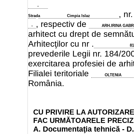
-
, nr
Strada
Cimpia Islaz
, respectiv de
-
ARH.IRINA GABR
arhitect cu drept de semnătur
Arhitecţilor cu nr .
8
prevederile Legii nr. 184/20
exercitarea profesiei de arhi
Filialei teritoriale
OLTENIA
România.
CU PRIVIRE LA AUTORIZAR
FAC URMĂTOARELE PRECI
A.
Documentaţia tehnică - D.T