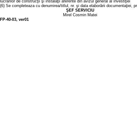
lucrărilor de construcţii şi instalaţii aferente din avizul general al investiţiei
(6) Se completeaza cu denumirea/titlul, nr. şi data elaborării documentaţiei, p
ŞEF SERVICIU
Mirel Cosmin Matei
FP-40-03, ver01