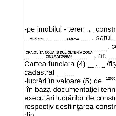
-pe imobilul - teren
constru
si
, satul
Municipiul
Craiova
, 
-
CRAIOVITA NOUA, B-DUL OLTENIA-ZONA
, nr.
CINEMATOGRAF
-
Cartea funciara (4)
/fi
-
cadastral
-
12000
-lucrări în valoare (5) de
-în baza documentaţiei tehni
executări lucrărilor de
constr
respectiv desfiinţarea constru
din
,