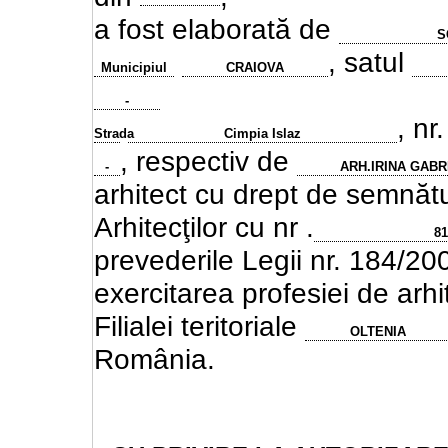
a fost elaborată de
S
, satul
Municipiul
CRAIOVA
-
, nr
Strada
Cimpia Islaz
, respectiv de
-
ARH.IRINA GABR
arhitect cu drept de semnătur
Arhitecţilor cu nr .
8
prevederile Legii nr. 184/20
exercitarea profesiei de arhi
Filialei teritoriale
OLTENIA
România.