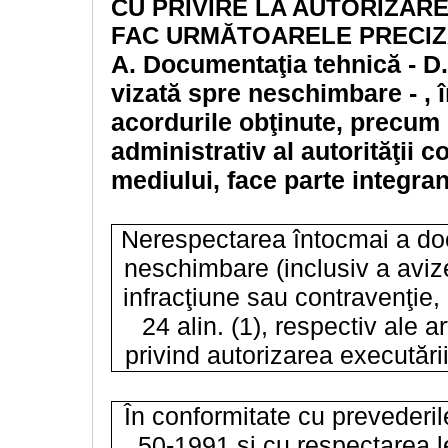
CU PRIVIRE LA AUTORIZAR
FAC URMĂTOARELE PRECI
A.
Documentaţia tehnică - D.T
vizată spre neschimbare - , 
acordurile obţinute, precum 
administrativ al autorităţii 
mediului, face parte integran
Nerespectarea întocmai a doc
neschimbare (inclusiv a avizel
infracţiune sau contravenţie, 
24 alin. (1), respectiv ale a
privind autorizarea executării
În conformitate cu prevederile
50-1991 şi cu respectarea le