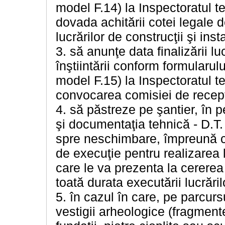
model F.14) la Inspectoratul te
dovada achitării cotei legale 
lucrărilor de construcţii şi inst
3. să anunţe data finalizării luc
înştiintării conform formularulu
model F.15) la Inspectoratul ter
convocarea comisiei de recepţ
4. să păstreze pe şantier, în p
şi documentaţia tehnică - D.T.
spre neschimbare, împreună cu 
de execuţie pentru realizarea l
care le va prezenta la cererea 
toată durata executării lucrăril
5. în cazul în care, pe parcurs
vestigii arheologice (fragment