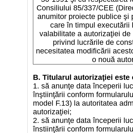
Consiliului 85/337/CEE (Direc
anumitor proiecte publice şi p
care în timpul executării 
valabilitate a autorizaţiei d
privind lucrările de cons
necesitatea modificării acestor
o nouă autor
B. Titularul autorizaţiei este 
1. să anunţe data începerii lucr
înştiinţării conform formularulu
model F.13) la autoritatea admi
autorizaţiei;
2. să anunţe data începerii lucr
înstiinţării conform formularulu