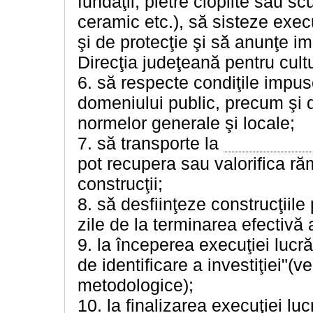
fundaţii, pietre cioplite sau s
ceramic etc.), să sisteze exec
şi de protecţie şi să anunţe im
Direcţia judeţeană pentru cultu
6. să respecte condiţile impuse
domeniului public, precum şi de
normelor generale şi locale;
7. să transporte la
pot recupera sau valorifica ră
construcţii;
8. să desfiinţeze construcţiile
zile de la terminarea efectivă a
9. la începerea execuţiei lucră
de identificare a investiţiei"(
metodologice);
10. la finalizarea execuţiei lu