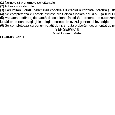
(1) Numele si prenumele solicitantului
(2) Adresa solicitantului
(3) Denumirea lucrării, descrierea concisă a lucrărilor autorizate, precum şi a
(4) Se completează cu datele extrase din Cartea funciară sau din Fişa bunulu
(5) Valoarea lucrărilor, declarată de solicitant, înscrisă în cererea de autoriza
lucrărilor de construcţii şi instalaţii aferente din avizul general al investiţiei
(6) Se completeaza cu denumirea/titlul, nr. şi data elaborării documentaţiei, p
ŞEF SERVICIU
Mirel Cosmin Matei
FP-40-03, ver01