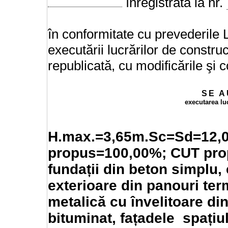
înregistrată la nr.
în conformitate cu prevederile L
executării lucrărilor de construcţ
republicată, cu modificările şi c
SE
A
executarea lu
H.max.=3,65m.Sc=Sd=12,
propus=100,00%; CUT prop
fundații din beton simplu, 
exterioare din panouri ter
metalică cu învelitoare di
bituminat, fațadele spațiu