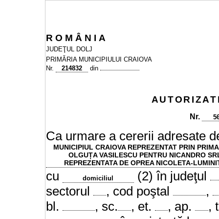
R
O
M
Â
N
I
A
JUDEŢUL DOLJ
PRIMĂRIA MUNICIPIULUI CRAIOVA
Nr.
214832
din
AUTORIZAT
Nr.
5
Ca urmare a cererii adresate de
MUNICIPIUL CRAIOVA REPREZENTAT PRIN PRIMA
OLGUȚA VASILESCU PENTRU NICANDRO SR
REPREZENTATA DE OPREA NICOLETA-LUMINI
cu
(2) în judeţul
domiciliul
sectorul
, cod poştal
,
bl.
, sc.
, et.
, ap.
, 