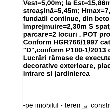
Vest=5,00m; la Est=15,86m
streaşină=5,45m; Hmax=7,
fundatii continue, din beto
împrejmuire=2,30m S spaţi
parcare=2 locuri . POT p
Conform HGR766/1997 cate
"D",conform P100-1/2013 c
Lucrări rămase de executat:
decorative exterioare, pla
intrare si jardinierea
-pe imobilul - teren
constru
si