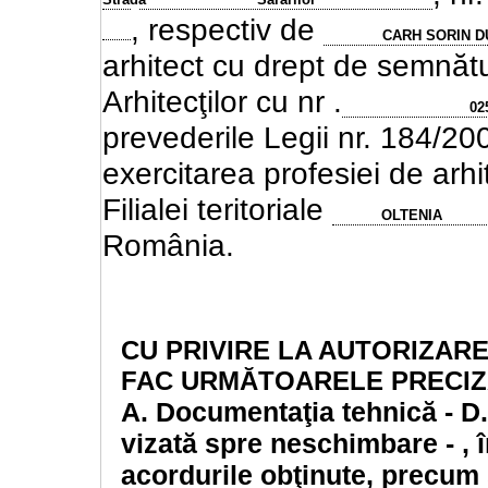
, respectiv de
CARH SORIN D
arhitect cu drept de semnătur
Arhitecţilor cu nr .
02
prevederile Legii nr. 184/20
exercitarea profesiei de arhi
Filialei teritoriale
OLTENIA
România.
CU PRIVIRE LA AUTORIZAR
FAC URMĂTOARELE PRECI
A.
Documentaţia tehnică - D.T
vizată spre neschimbare - , 
acordurile obţinute, precum 