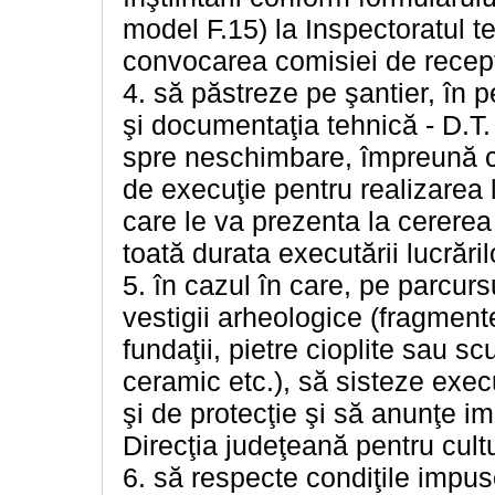
model F.15) la Inspectoratul ter
convocarea comisiei de recepţ
4. să păstreze pe şantier, în p
şi documentaţia tehnică - D.T.
spre neschimbare, împreună cu 
de execuţie pentru realizarea l
care le va prezenta la cererea 
toată durata executării lucrăril
5. în cazul în care, pe parcurs
vestigii arheologice (fragment
fundaţii, pietre cioplite sau s
ceramic etc.), să sisteze exec
şi de protecţie şi să anunţe im
Direcţia judeţeană pentru cultu
6. să respecte condiţile impuse