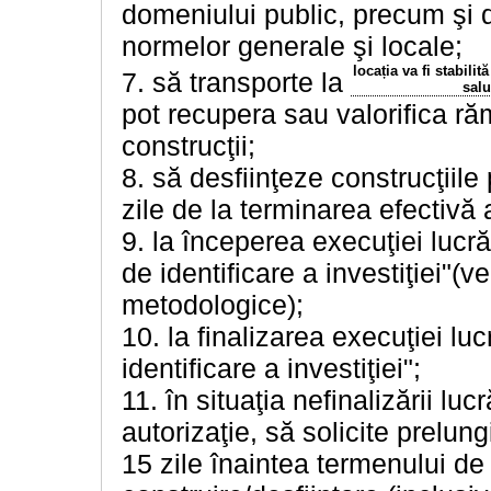
domeniului public, precum şi de
normelor generale şi locale;
locația va fi stabili
7. să transporte la
salu
pot recupera sau valorifica ră
construcţii;
8. să desfiinţeze construcţiile
zile de la terminarea efectivă a
9. la începerea execuţiei lucră
de identificare a investiţiei"(
metodologice);
10. la finalizarea execuţiei lu
identificare a investiţiei";
11. în situaţia nefinalizării lu
autorizaţie, să solicite prelung
15 zile înaintea termenului de e