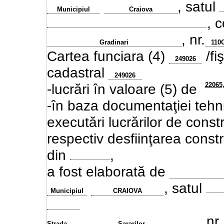
, satul
Municipiul
Craiova
, 
, nr.
Gradinari
110
Cartea funciara (4)
/fi
249026
cadastral
249026
22065
-lucrări în valoare (5) de
-în baza documentaţiei tehni
executări lucrărilor de
constr
respectiv desfiinţarea constru
din
,
a fost elaborată de
, satul
Municipiul
CRAIOVA
, nr
Strada
Sararilor