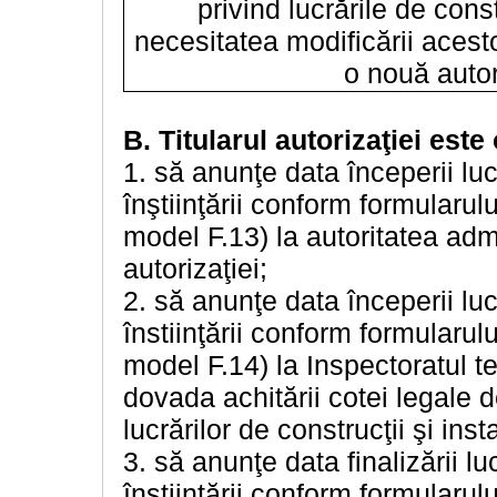
privind lucrările de cons
necesitatea modificării acestor
o nouă autor
B. Titularul autorizaţiei este 
1. să anunţe data începerii lucr
înştiinţării conform formularulu
model F.13) la autoritatea admi
autorizaţiei;
2. să anunţe data începerii lucr
înstiinţării conform formularulu
model F.14) la Inspectoratul te
dovada achitării cotei legale 
lucrărilor de construcţii şi inst
3. să anunţe data finalizării luc
înştiintării conform formularulu