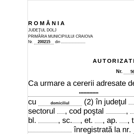
R
O
M
Â
N
I
A
JUDEŢUL DOLJ
PRIMĂRIA MUNICIPIULUI CRAIOVA
Nr.
200215
din
AUTORIZAT
Nr.
5
Ca urmare a cererii adresate de
*************
cu
(2) în judeţul
domiciliul
sectorul
, cod poştal
,
bl.
, sc.
, et.
, ap.
, 
înregistrată la nr.