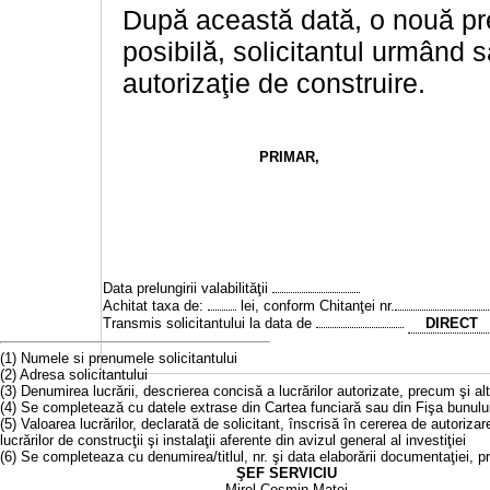
După această dată, o nouă prel
posibilă, solicitantul urmând să
autorizaţie de construire.
PRIMAR
,
Data prelungirii valabilităţii
Achitat taxa de:
lei, conform Chitanţei nr.
Transmis solicitantului la data de
DIRECT
(1) Numele si prenumele solicitantului
(2) Adresa solicitantului
(3) Denumirea lucrării, descrierea concisă a lucrărilor autorizate, precum şi a
(4) Se completează cu datele extrase din Cartea funciară sau din Fişa bunulu
(5) Valoarea lucrărilor, declarată de solicitant, înscrisă în cererea de autoriza
lucrărilor de construcţii şi instalaţii aferente din avizul general al investiţiei
(6) Se completeaza cu denumirea/titlul, nr. şi data elaborării documentaţiei, p
ŞEF SERVICIU
Mirel Cosmin Matei