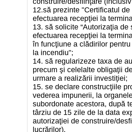
construire/desfiinţare (inclusiv
12.să prezinte "Certificatul de
efectuarea recepţiei la termina
13. să solicite “Autorizaţia de
efectuarea recepţiei la termin
în funcţiune a clădirilor pentr
la incendiu";
14. să regularizeze taxa de au
precum şi celelalte obligaţii de 
urmare a realizării investiţiei;
15. se declare construcţiile pro
vederea impunerii, la organele f
subordonate acestora, după te
târziu de 15 zile de la data exp
autorizaţiei de construire/desf
lucrărilor).