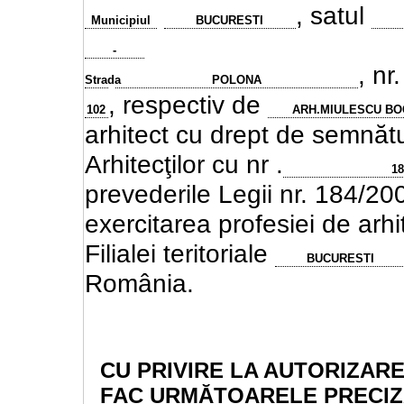
, satul
Municipiul
BUCURESTI
-
, nr
Strada
POLONA
, respectiv de
102
ARH.MIULESCU B
arhitect cu drept de semnătur
Arhitecţilor cu nr .
1
prevederile Legii nr. 184/20
exercitarea profesiei de arhi
Filialei teritoriale
BUCURESTI
România.
CU PRIVIRE LA AUTORIZAR
FAC URMĂTOARELE PRECI