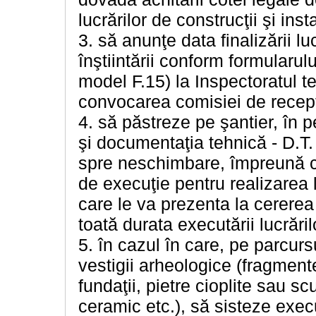
lucrărilor de construcţii şi inst
3. să anunţe data finalizării luc
înştiintării conform formularulu
model F.15) la Inspectoratul ter
convocarea comisiei de recepţ
4. să păstreze pe şantier, în p
şi documentaţia tehnică - D.T.
spre neschimbare, împreună cu 
de execuţie pentru realizarea l
care le va prezenta la cererea 
toată durata executării lucrăril
5. în cazul în care, pe parcurs
vestigii arheologice (fragment
fundaţii, pietre cioplite sau s
ceramic etc.), să sisteze exec