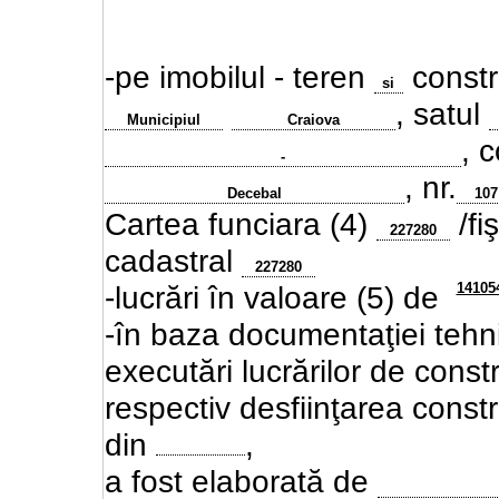
-pe imobilul - teren
constru
si
, satul
Municipiul
Craiova
, 
-
, nr.
Decebal
107
Cartea funciara (4)
/fi
227280
cadastral
227280
14105
-lucrări în valoare (5) de
-în baza documentaţiei tehni
executări lucrărilor de
constr
respectiv desfiinţarea constru
din
,
a fost elaborată de