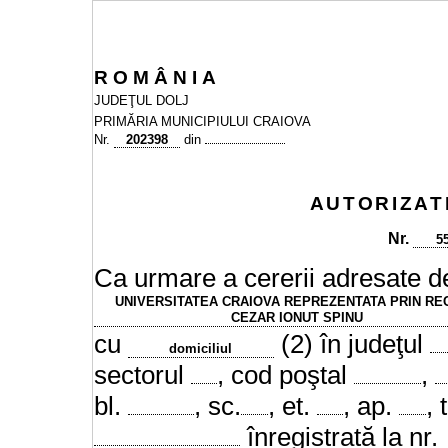
R
O
M
Â
N
I
A
JUDEŢUL DOLJ
PRIMĂRIA MUNICIPIULUI CRAIOVA
Nr.
202398
din
AUTORIZAT
Nr.
5
Ca urmare a cererii adresate de
UNIVERSITATEA CRAIOVA REPREZENTATA PRIN RE
CEZAR IONUT SPINU
cu
(2) în judeţul
domiciliul
sectorul
, cod poştal
,
bl.
, sc.
, et.
, ap.
, 
înregistrată la nr.