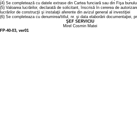
(4) Se completează cu datele extrase din Cartea funciară sau din Fişa bunulu
(5) Valoarea lucrărilor, declarată de solicitant, înscrisă în cererea de autoriza
lucrărilor de construcţii şi instalaţii aferente din avizul general al investiţiei
(6) Se completeaza cu denumirea/titlul, nr. şi data elaborării documentaţiei, p
ŞEF SERVICIU
Mirel Cosmin Matei
FP-40-03, ver01