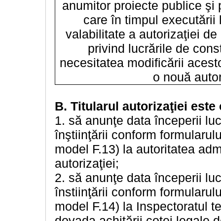
anumitor proiecte publice şi p
care în timpul executării 
valabilitate a autorizaţiei d
privind lucrările de cons
necesitatea modificării acestor
o nouă autor
B. Titularul autorizaţiei este 
1. să anunţe data începerii lucr
înştiinţării conform formularulu
model F.13) la autoritatea admi
autorizaţiei;
2. să anunţe data începerii lucr
înstiinţării conform formularulu
model F.14) la Inspectoratul te
dovada achitării cotei legale 