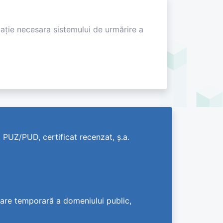
aţie necesara sistemului de urmărire a
 PUZ/PUD, certificat recenzat, ș.a.
pare temporară a domeniului public,