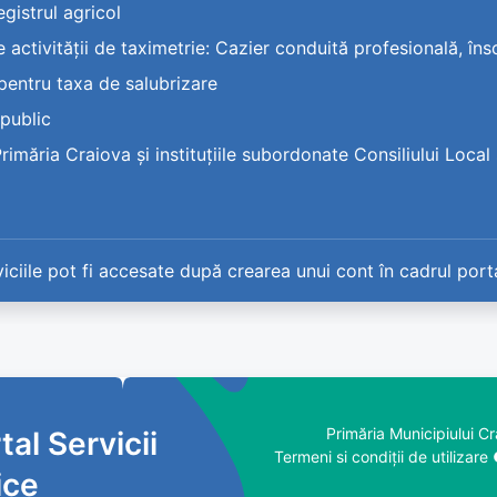
gistrul agricol
tivității de taximetrie: Cazier conduită profesională, înscr
entru taxa de salubrizare
 public
măria Craiova și instituțiile subordonate Consiliului Local sa
iciile pot fi accesate după crearea unui cont în cadrul porta
Primăria Municipiului C
tal Servicii
Termeni si condiţii de utilizare
ice