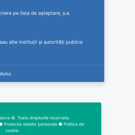
iere pe lista de așteptare, ș.a.
u alte instituții și autorități publice
lului.
raiova ©. Toate drepturile rezervate.
●
Protectia datelor personale
●
Politica de
cookie