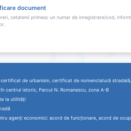
ificare document
eri, cetatenii primesc un numar de inregistrare/cod, inform
or.
rtificat de urbanism, certificat de nomenclatură stradală,
s în centrul istoric, Parcul N. Romanescu, zona A-B
 la utilități
tradă
pentru agenți economici: acord de funcționare, acord de ocu