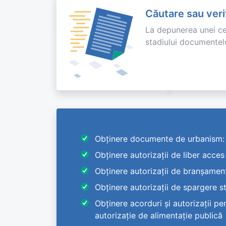
Căutare sau ver
La depunerea unei cer
stadiului documentel
Obținere documente de urbanism: ce
Obţinere autorizații de liber acce
Obținere autorizații de branșamente
Obținere autorizații de spargere s
Obținere acorduri și autorizații 
autorizație de alimentație publică