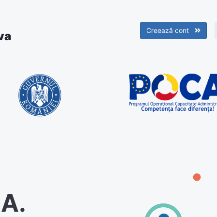
Creează cont
va
.A.