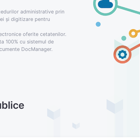
edurilor administrative prin
i şi digitizare pentru
ectronice oferite cetatenilor.
ata 100% cu sistemul de
cumente DocManager.
ublice