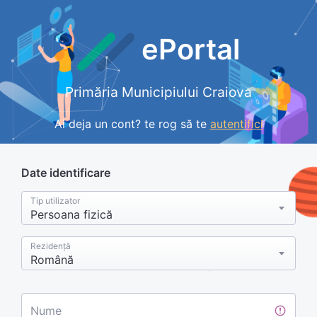
ePortal
Primăria Municipiului Craiova
Ai deja un cont? te rog să te
autentifici
Date identificare
Tip utilizator
Persoana fizică
Rezidență
Română
Nume