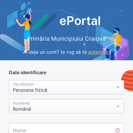
ePortal
Primăria Municipiului Craiova
Ai deja un cont? te rog să te
autentifici
Date identificare
Tip utilizator
Persoana fizică
Rezidență
Română
Nume