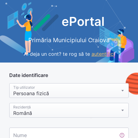
ePortal
Primăria Municipiului Craiova
Ai deja un cont? te rog să te
autentifici
Date identificare
Tip utilizator
Persoana fizică
Rezidență
Română
Nume